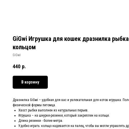
GiGwi Игрушка для кошек дразнилка рыбка 
кольцом
GiGwi
440
р.
В корзину
Дразнилка GiGwi – удобная для вас и увлекательная для котов игрушка. Пол
физической формы питомца.
Хвост рыбки выполнен из натуральных перьев.
Игрушка – на шнурке-резинке, который закреплен на кольце.
Длина резинки - более метра.
Удобно играть: кольцо надевается на палец, чтобы вы могли управлять д