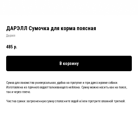
ДАРЭЛЛ Сумочка для корма поясная
Дарэлл
485
р.
В корзину
Сумка для лакомства универсальная, удобна на прогулке и при дрессировке собаки.
Изготовлена из прочного водоотталкивающего нейлона. Сумку можно носить как на поясе,
так и через плечо.
Чистка сумки: загрязненную сумку сполосните водой и/или протрите влажной тряпкой.