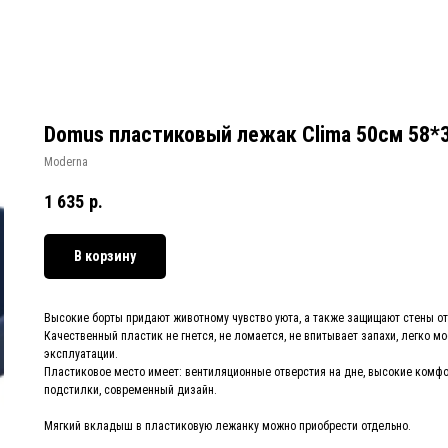
Domus пластиковый лежак Clima 50см 58*3
Moderna
1 635
р.
В корзину
Высокие борты придают животному чувство уюта, а также защищают стены от
Качественный пластик не гнется, не ломается, не впитывает запахи, легко м
эксплуатации.
Пластиковое место имеет: вентиляционные отверстия на дне, высокие комф
подстилки, современный дизайн.
Мягкий вкладыш в пластиковую лежанку можно приобрести отдельно.