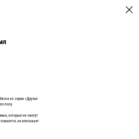
0мл
Миска из серии «Друзья
по полу.
мых, которые не смогут
 ломается, не впитывает