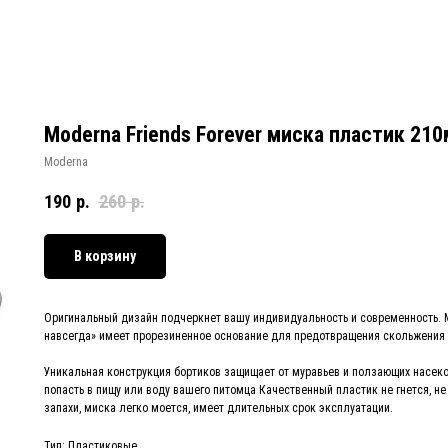
Moderna Friends Forever миска пластик 21
Moderna
190
р.
260
р.
В корзину
Оригинальный дизайн подчеркнет вашу индивидуальность и современность. 
навсегда» имеет прорезиненное основание для предотвращения скольжения 
Уникальная конструкция бортиков защищает от муравьев и ползающих насеко
попасть в пищу или воду вашего питомца Качественный пластик не гнется, не
запахи, миска легко моется, имеет длительных срок эксплуатации.
Тип: Пластиковые