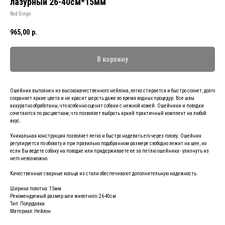
лазурный 26-40см*15мм
Red Dingo
965,00
р.
В корзину
Ошейник выполнен из высококачественного нейлона, легко стирается и быстро сохнет, долго
сохраняет яркие цвета и не красит шерсть даже во время водных процедур. Все швы
аккуратно обработаны, что особенно оценят собаки с нежной кожей. Ошейники и поводки
сочетаются по расцветкам, что позволяет выбрать яркий практичный комплект на любой
вкус.
Уникальная конструкция позволяет легко и быстро надевать его через голову. Ошейник
регулируется по обхвату и при правильно подобранном размере свободно лежит на шее, но
если Вы ведете собаку на поводке или придерживаете ее за петлю ошейника - улизнуть из
него невозможно.
Качественные сварные кольца из стали обеспечивают дополнительную надежность.
Ширина полотна: 15мм
Рекомендуемый размер шеи животного: 26-40см
Тип: Полуудавка
Материал: Нейлон