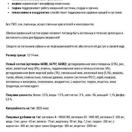
инулин
нормализует микрофлору кишечника;
таурин
поддерживает работу иммунной системы, сердца и зрения;
глюкозамин и хондроитин
способствуют поддержанию здоровья хрящей и суставов.
Без ГМО, сои, пшеницы, искусственных красителей и консервантов.
Сбалансированный состав корма позволит питомцу быть активным в течение целого дня и
восполнить силы для будущих свершений!
Следите за питанием собаки и не перекармливайте её, обеспечьте ей доступ к свежей воде.
Размер гранул:
12-14 мм.
Новый состав (артикулы 66583, 66797, 66582):
дегидрированное мясо говядины (25%), рис,
маис, животный жир (8%), ячмень, гидролизованное мясо и печень ягненка (6%),
дегидрированное филе морской рыбы (5%), свекольный жом, лососевый жир (0,5%), морковь,
тыква, яблоко, семена льна, пивные дрожжи, инулин (источник ФОС), кэроб, люцерна,
витамины и минералы, глюкозамин, хондроитин, L-карнитин, таурин, лецитин, юкка
Шидигера, антиоксидант.
Пищевая ценность:
белки - 25 %, жиры - 15 %, клетчатка - 3 % , зола - 6%, кальций - 1,1%, фосфор -
0,9 %.
Калорийность на 1 кг:
3820 ккал.
Пищевые добавки на 1 кг:
витамин A - 18000 МЕ, витамин D3 - 1800 МЕ, витамин E - 200 мг,
медь - 5 мг, цинк - 65 мг, железо - 75 мг, марганец - 30 мг, йод - 1,5 мг, таурин - 200 мг, L-
карнитин - 300 мг, экстракт юкки Шидигера - 500 мг, лецитин - 2000 мг.