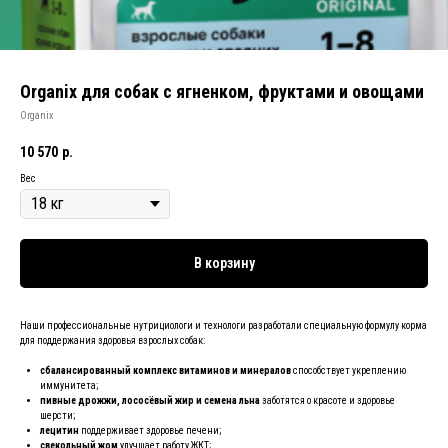
Organix для собак с ягненком, фруктами и овощами
Organix
10 570
р.
Вес
В корзину
Наши профессиональные нутрициологи и технологи разработали специальную формулу корма
для поддержания здоровья взрослых собак:
сбалансированный комплекс витаминов и минералов
способствует укреплению
иммунитета;
пивные дрожжи, лососёвый жир и семена льна
заботятся о красоте и здоровье
шерсти;
лецитин
поддерживает здоровье печени;
свекольный жом
улучшает работу ЖКТ;