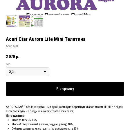
Acari Ciar Aurora Litе Mini Телятина
Acari Ciar
2 070
р.
Вес
В корзину
АВРОРА ЛАЙТ. Сбалансированный сухой корм супер-премиум класса мясом ТЕЛЯТИНЫ для
взрослых крупных, средних и мелких собак всех пород.
Ингредиенты:
Мясо телятины 16%,
Мясной сбор говяжий (почки, сердце, рубец ) 10%,
Сублимированное мясо телятины высшего сорта 10%,