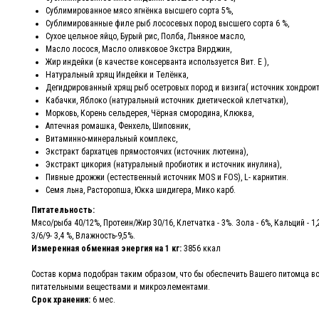
Сублимированное мясо ягнёнка высшего сорта 5%,
Сублимированные филе рыб лососевых пород высшего сорта 6 %,
Сухое цельное яйцо, Бурый рис, Полба, Льняное масло,
Масло лосося, Масло оливковое Экстра Вирджин,
Жир индейки (в качестве консерванта используется Вит. Е ),
Натуральный хрящ Индейки и Телёнка,
Дегидрированный хрящ рыб осетровых пород и визига( источник хондроит
Кабачки, Яблоко (натуральный источник диетической клетчатки),
Морковь, Корень сельдерея, Чёрная смородина, Клюква,
Аптечная ромашка, Фенхель, Шиповник,
Витаминно-минеральный комплекс,
Экстракт бархатцев прямостоячих (источник лютеина),
Экстракт цикория (натуральный пробиотик и источник инулина),
Пивные дрожжи (естественный источник MOS и FOS), L- карнитин.
Семя льна, Расторопша, Юкка шидигера, Мико карб.
Питательность:
Мясо/рыба 40/12%, Протеин/Жир 30/16, Клетчатка - 3%. Зола - 6%, Кальций - 1
3/6/9- 3,4 %, Влажность-9,5%.
Измеренная обменная энергия на 1 кг:
3856 ккал
Состав корма подобран таким образом, что бы обеспечить Вашего питомца 
питательными веществами и микроэлементами.
Срок хранения:
6 мес.