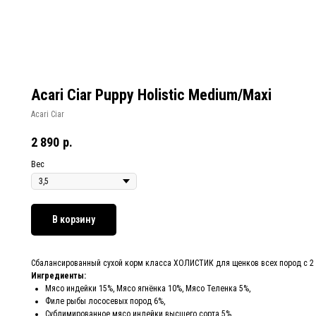
Acari Ciar Puppy Holistic Medium/Maxi
Acari Ciar
2 890
р.
Вес
В корзину
Сбалансированный сухой корм класса ХОЛИСТИК для щенков всех пород с 2 
Ингредиенты:
Мясо индейки 15%, Мясо ягнёнка 10%, Мясо Теленка 5%,
Филе рыбы лососевых пород 6%,
Сублимированное мясо индейки высшего сорта 5%,