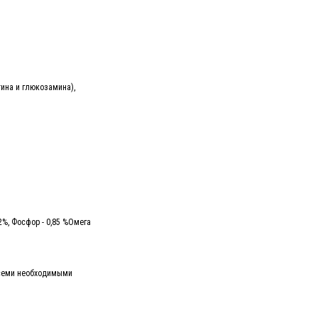
ина и глюкозамина),
,2%, Фосфор - 0,85 %Омега
всеми необходимыми