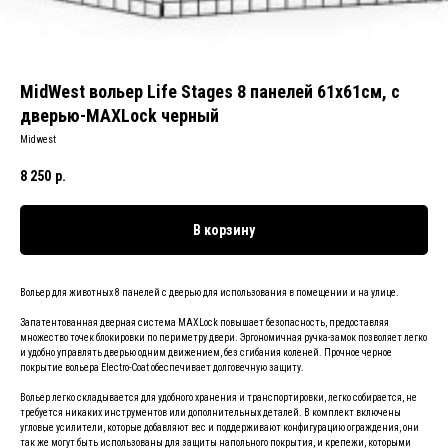
MidWest вольер Life Stages 8 панелей 61х61см, с
дверью-MAXLock черный
Midwest
8 250
р.
В корзину
Вольер для животных 8 панелей с дверью для использования в помещении и на улице.
Запатентованная дверная система MAXLock повышает безопасность, предоставляя
множество точек блокировки по периметру двери. Эргономичная ручка-замок позволяет легко
и удобно управлять дверью одним движением, без сгибания коленей. Прочное черное
покрытие вольера Electro-Coat обеспечивает долговечную защиту.
Вольер легко складывается для удобного хранения и транспортировки, легко собирается, не
требуется никаких инструментов или дополнительных деталей. В комплект включены
угловые усилители, которые добавляют вес и поддерживают конфигурацию ограждения, они
так же могут быть использованы для защиты напольного покрытия, и крепежи, которыми