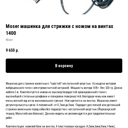
Moser машинка для стрижки с ножом на винтах
1400
Moser
9 650
р.
В корзину
Машинка для стрижки животных с "простой" неспутанной шерстью. Оснащена мотором
вибрационного типа с электромагнитной катушкой. Мощность мотора 10Вт. Вес 520 гр. Длина
кабеля 2 м. Комплектуется ножом из высокоуглеродистой хромированной стали с
высочайшей степенью шлифовки и полировки поверхностей, благодаря чему нож имеет
очень мягкий ход из-за минимального трения. Нож крепится на винтах. Машинка имеет
регулятор высоты среза: 6 положений - от 0,7мм до 3мм. Подходит для полной или детальной
стрижки маленьких пород собак без подшерстка с неспутанной шерстью (Йоркширский
терьер, Мальтийская болонка). Данная модель не рекомендуется для продолжительных
работ.
Комплектация: ножевой блок на винтах, 4 пластиковых насадки (4,5мм,6мм,9мм,14мм),