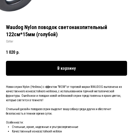
Waudog Nylon поводок светонакопительный
122см*15мм (голубой)
Collar
1 020
р.
В корзину
Новая серия Nylon (Нейлон) с эффектом "WOW" от торговой марки WAUDOG выполнена из
качественного износостойкого нейлона, с использованием прочной металлической
фурнитуры. Ошейники и поводки новой нейлоновой серии представлены в ярких цветах,
которые светятся в темноте!
Стильный дизайн поводков серии выделит вашу собаку среди других и обеспечит
безопасность в темное время суток.
Особенности:
Стильные, яркие, надежные и ультрасовременные
Качественный износостойкий нейлон