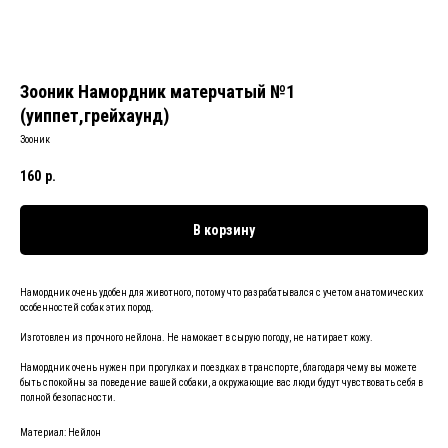
Зооник Намордник матерчатый №1
(уиппет,грейхаунд)
Зооник
160
р.
В корзину
Намордник очень удобен для животного, потому что разрабатывался с учетом анатомических
особенностей собак этих пород.
Изготовлен из прочного нейлона. Не намокает в сырую погоду, не натирает кожу.
Намордник очень нужен при прогулках и поездках в транспорте, благодаря чему вы можете
быть спокойны за поведение вашей собаки, а окружающие вас люди будут чувствовать себя в
полной безопасности.
Материал: Нейлон