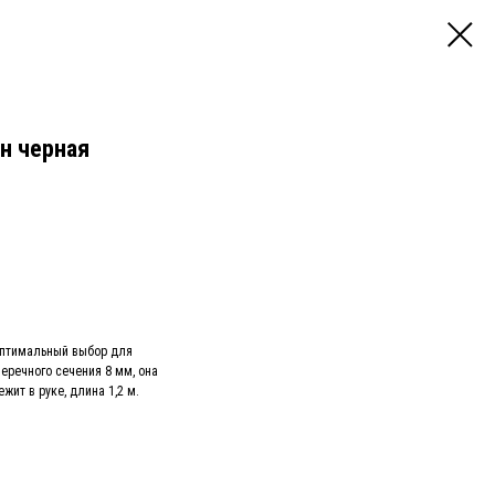
он черная
 оптимальный выбор для
еречного сечения 8 мм, она
жит в руке, длина 1,2 м.