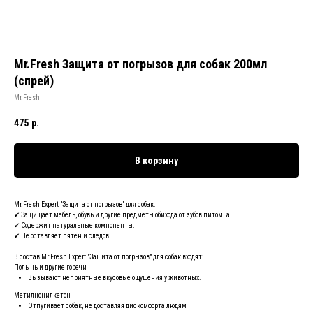
Mr.Fresh Защита от погрызов для собак 200мл
(спрей)
Mr.Fresh
475
р.
В корзину
Mr.Fresh Expert "Защита от погрызов" для собак:
✔ Защищает мебель, обувь и другие предметы обихода от зубов питомца.
✔ Содержит натуральные компоненты.
✔ Не оставляет пятен и следов.
В состав Mr.Fresh Expert "Защита от погрызов" для собак входят:
Полынь и другие горечи
Вызывают неприятные вкусовые ощущения у животных.
Метилнонилкетон
Отпугивает собак, не доставляя дискомфорта людям