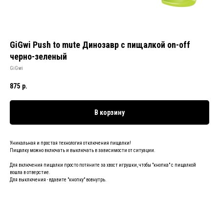
GiGwi Push to mute Динозавр с пищалкой on-off
черно-зеленый
GiGwi
875
р.
В корзину
Уникальная и простая технология отключения пищалки!
Пищалку можно включать и выключать в зависимости от ситуации.
Для включения пищалки просто потяните за хвост игрушки, чтобы "кнопка" с пищалкой
вошла в отверстие.
Для выключения - вдавите "кнопку" вовнутрь.