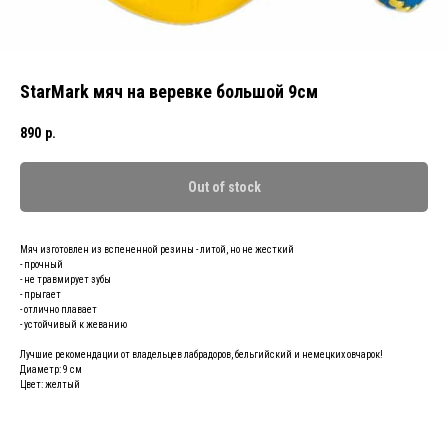
StarMark мяч на веревке большой 9см
890
р.
Out of stock
Мяч изготовлен из вспененной резины - литой, но не жесткий
- прочный
- не травмирует зубы
- прыгает
- отлично плавает
- устойчивый к жеванию
Лучшие рекомендации от владельцев лабрадоров, бельгийский и немецких овчарок!
Диаметр: 9 см
Цвет: желтый