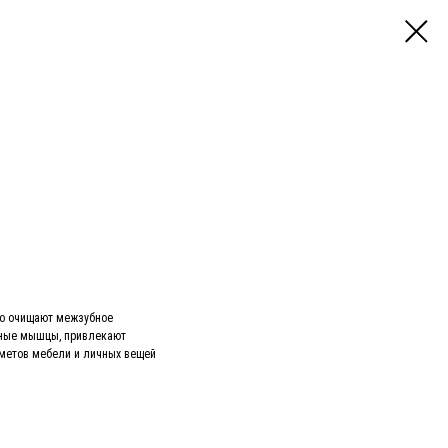
но очищают межзубное
тные мышцы, привлекают
дметов мебели и личных вещей