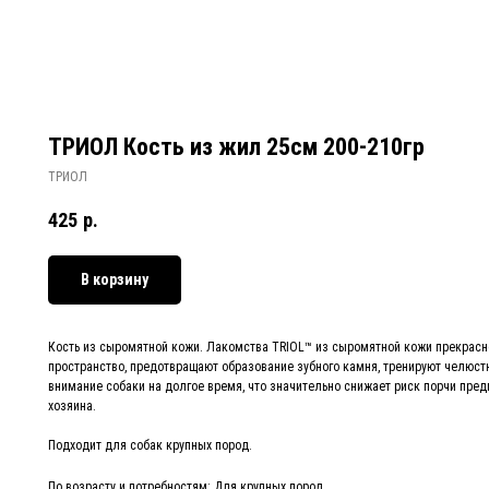
ТРИОЛ Кость из жил 25см 200-210гр
ТРИОЛ
425
р.
В корзину
Кость из сыромятной кожи. Лакомства TRIOL™ из сыромятной кожи прекрас
пространство, предотвращают образование зубного камня, тренируют челюс
внимание собаки на долгое время, что значительно снижает риск порчи пре
хозяина.
Подходит для собак крупных пород.
По возрасту и потребностям: Для крупных пород