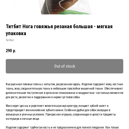
Титбит Нога говяжья резаная большая - мягкая
упаковка
Титбит
290
р.
Out of stock
Высушенная говяжья голень с копытом, разрезанная вдоль. Изделие содержит кожу, костную
ткань, жир, соединительную ткань и небольшие прослойки мышечной ткани. Обеспечивают
дополнительное поступление в организм глюкозамина и хондроитина - составных элементов
для роста, развития и поддержания в норме суставов собак.
Массирует десны и укрепляет жевательную мускулатуру, очищает зубной налет и
предотвращает возникновение зубного камня.Особенно удобно для собак живущих в
вольерных и уличных условиях. Прекрасная игрушка, сохраняющая в целости предметы
интерьера и личные вещи.
Изделие содержит трубчатую кость и не предназначено для полного поедания. Как только