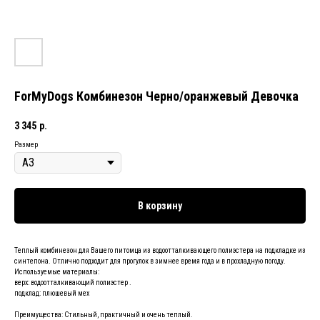
ForMyDogs Комбинезон Черно/оранжевый Девочка
3 345
р.
Размер
В корзину
Теплый комбинезон для Вашего питомца из водоотталкивающего полиэстера на подкладке из
синтепона. Отлично подходит для прогулок в зимнее время года и в прохладную погоду.
Используемые материалы:
верх: водоотталкивающий полиэстер .
подклад: плюшевый мех
Преимущества: Стильный, практичный и очень теплый.