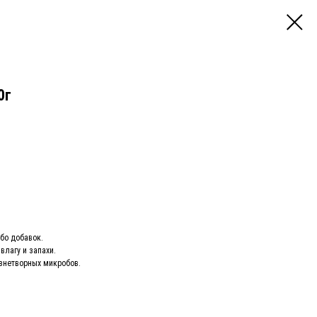
0г
бо добавок.
влагу и запахи.
знетворных микробов.