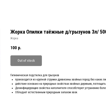
Жорка Опилки таёжные д/грызунов 3л/ 50
Жорка
100
р.
Out of stock
Гигиеническая подстилка для грызунов
производится из крупной стружки древесины хвойных пород без каких ли
действие основано на природных свойствах хвойных деревьев, поглощать 
Дезинфицирующие свойства наполнителя способствуют устранению боле
Обладает естественным природным запахом хвои.