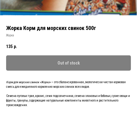
Жорка Корм для морских свинок 500г
Жорка
135
р.
Out of stock
Корм для морских свинок «Жорка»
— это сбалансированная, экологически чистая кормовая
смесь для ежедневного кормления морских свинок всех видов.
Семена луговых трав, арахис, семя подсолнечника, семена злаковых и бобовых, сухие овощи и
фрукты, гранулы, содержащие натуральные компоненты животного и растительного
происхождения.